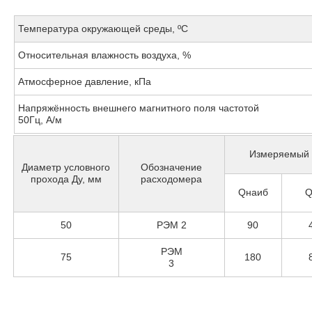
Температура окружающей среды, ºС
Относительная влажность воздуха, %
Атмосферное давление, кПа
Напряжённость внешнего магнитного поля частотой
50Гц, А/м
Измеряемый р
Диаметр условного
Обозначение
прохода Ду, мм
расходомера
Qнаиб
Q
50
РЭМ 2
90
РЭМ
75
180
3